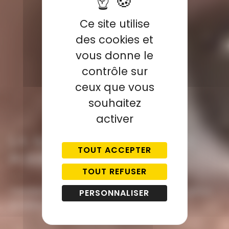
Ce site utilise
des cookies et
vous donne le
contrôle sur
ceux que vous
souhaitez
activer
LA MÉDECINE ESTHÉTIQUE
TOUT ACCEPTER
POUR LES HOMMES
TOUT REFUSER
Combattre les signes du vieillissement grâce
PERSONNALISER
à notre expertise anti-âge