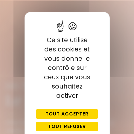
Ce site utilise
des cookies et
vous donne le
contrôle sur
ceux que vous
LES TRAITEMENTS
souhaitez
Le PLEX’R
activer
TOUT ACCEPTER
Lifter les paupières tombantes, les rides &
TOUT REFUSER
ridules sans chirurgie