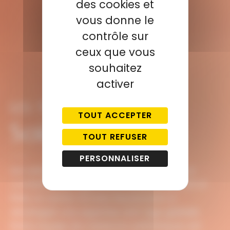
des cookies et
vous donne le
contrôle sur
ceux que vous
souhaitez
activer
LES TRAITEMENTS
TOUT ACCEPTER
Soins du corps
TOUT REFUSER
PERSONNALISER
Les soins du corps Qu-est-ce c’est ? Pour
combattre les signes du vieillissement DE LA
PEAU, le centre Victoire Haussmann a
développé une expertise anti-âge globale.
Notre équipe de médecins esthétiques est