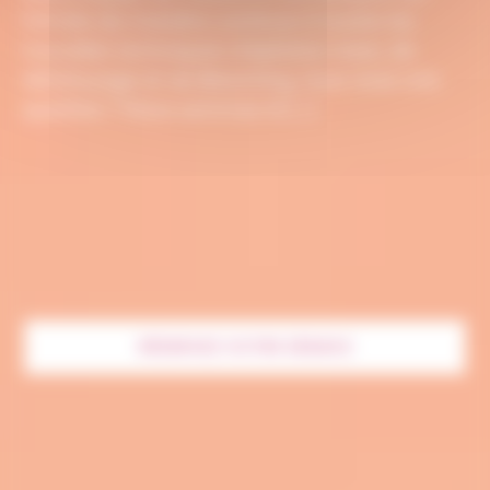
formée de manière continue à toutes les
nouvelles techniques d’épilation laser, de
détatouage et de Bleaching. Vous avez une
question ? Nous sommes là […]
RÉSERVEZ VOTRE SÉANCE