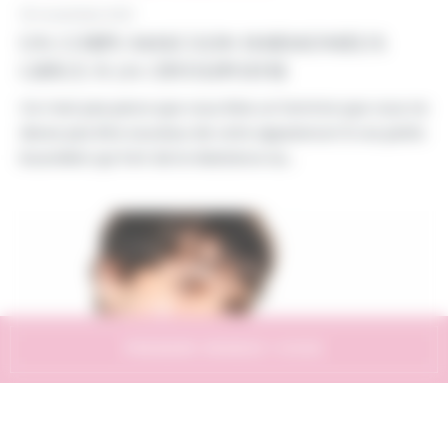
18 novembre 2021
UN CORPS MASCULIN HARMONIEUX
GRÂCE À LA CRYOLIPOLYSE
Ce n’est pas parce que vous êtes un homme que vous ne
devez pas être soucieux de votre apparence! Si vos petits
bourrelets qui font de la résistance au…
PRENDRE RENDEZ-VOUS